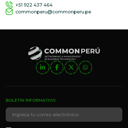
+51 922 437 464
commonperu@commonperu.pe
BOLETÍN INFORMATIVO